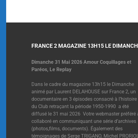
FRANCE 2 MAGAZINE 13H15 LE DIMANCH
Dimanche 31 Mai 2026 Amour Coquillages et
Paréos, Le Replay
Dans le cadre du magazine 13h15 le Dimanche
animé par Laurent DELAHOUSE sur France 2, un
documentaire en 3 épisodes consacré à l’histoire
du Club retraçant la période 1950-1990 a été
diffusé le 31 mai 2026 Votre webmaster préféré 
collaboré en communiquant une série d’archives
(photos,films, documents). Également des
témoignages de Serge TRIGANO, Michel PRORIOL