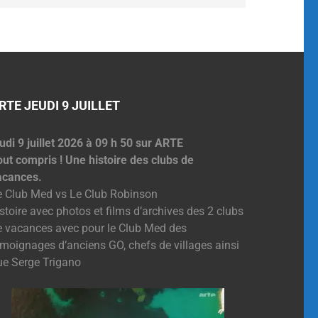
RTE JEUDI 9 JUILLET
udi 9 juillet 2026 à 09 h 50 sur ARTE
out compris ! Une histoire des clubs de
acances.
e Club Med vs Le Club Robinson
stoire avec photos et films d’archives des 2 clubs
e vacances avec pour le Club Med des
émoignages d’anciens GO, chefs de villages ainsi
ue Serge Trigano