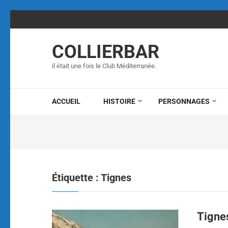
Aller
au
contenu
COLLIERBAR
(Pressez
Entrée)
il était une fois le Club Méditerranée.
ACCUEIL
HISTOIRE
PERSONNAGES
Étiquette :
Tignes
Tigne