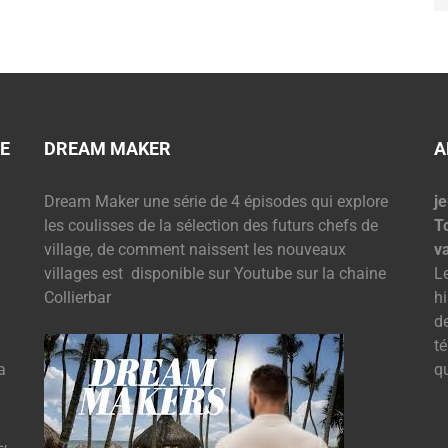
E
DREAM MAKER
A
Dream Maker une série de 4 épisodes qui explore
je
les coulisses de la sélection des futurs chefs de
T
village, de comment naissent les nouveaux
v
villages est disponible sur Youtube sur la chaine
L
Collierbar
hi
d
t
a
q
,