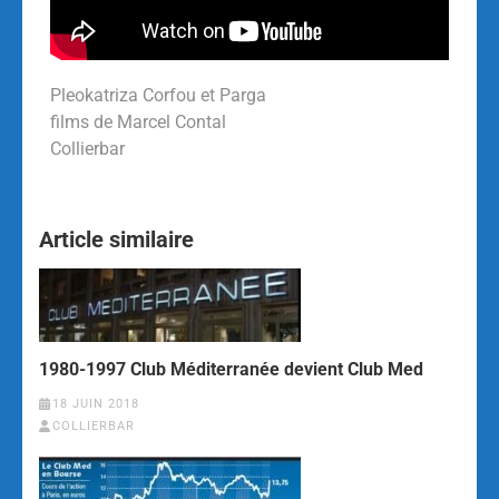
Pleokatriza Corfou et Parga
films de Marcel Contal
Collierbar
Article similaire
1980-1997 Club Méditerranée devient Club Med
18 JUIN 2018
COLLIERBAR