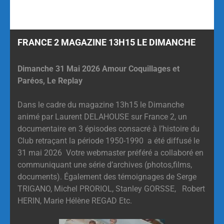
FRANCE 2 MAGAZINE 13H15 LE DIMANCHE
Dimanche 31 Mai 2026 Amour Coquillages et
Paréos, Le Replay
Dans le cadre du magazine 13h15 le Dimanche
animé par Laurent DELAHOUSE sur France 2, un
documentaire en 3 épisodes consacré à l’histoire du
Club retraçant la période 1950-1990 a été diffusé le
31 mai 2026 Votre webmaster préféré a collaboré en
communiquant une série d’archives (photos,films,
documents). Également des témoignages de Serge
TRIGANO, Michel PRORIOL, Stanley GORSSE, Robert
HERIN, Marie Hélène REGAD Etc.