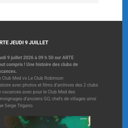
RTE JEUDI 9 JUILLET
udi 9 juillet 2026 à 09 h 50 sur ARTE
out compris ! Une histoire des clubs de
acances.
e Club Med vs Le Club Robinson
stoire avec photos et films d’archives des 2 clubs
e vacances avec pour le Club Med des
émoignages d’anciens GO, chefs de villages ainsi
ue Serge Trigano