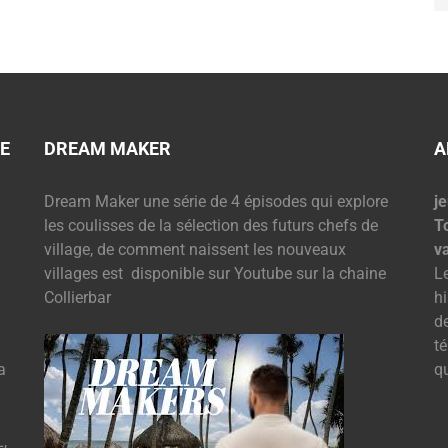
E
DREAM MAKER
A
Dream Maker une série de 4 épisodes qui explore
je
les coulisses de la sélection des futurs chefs de
T
village, de comment naissent les nouveaux
v
villages est disponible sur Youtube sur la chaine
L
Collierbar
hi
d
t
a
q
,