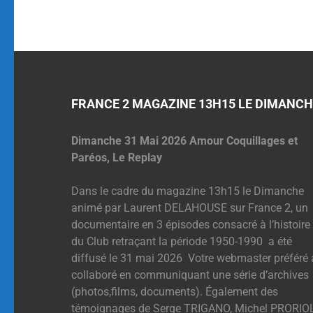
FRANCE 2 MAGAZINE 13H15 LE DIMANCH
Dimanche 31 Mai 2026 Amour Coquillages et
Paréos, Le Replay
Dans le cadre du magazine 13h15 le Dimanche
animé par Laurent DELAHOUSE sur France 2, un
documentaire en 3 épisodes consacré à l’histoire
du Club retraçant la période 1950-1990 a été
diffusé le 31 mai 2026 Votre webmaster préféré 
collaboré en communiquant une série d’archives
(photos,films, documents). Également des
témoignages de Serge TRIGANO, Michel PRORIOL