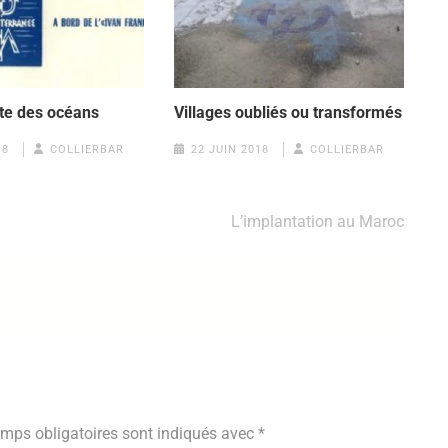
te des océans
Villages oubliés ou transformés
18
COLLIERBAR
22 JUIN 2018
COLLIERBAR
L’implantation au Maroc
mps obligatoires sont indiqués avec
*