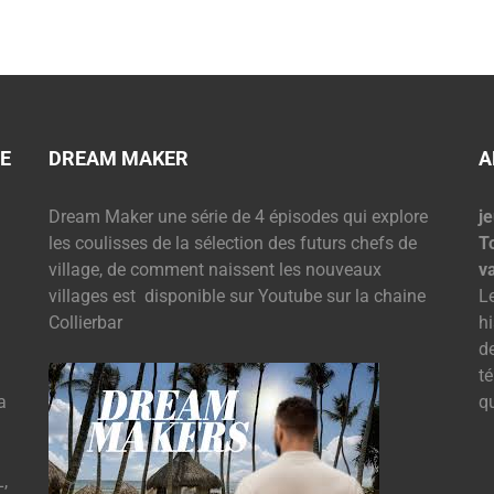
E
DREAM MAKER
A
Dream Maker une série de 4 épisodes qui explore
je
les coulisses de la sélection des futurs chefs de
T
village, de comment naissent les nouveaux
v
villages est disponible sur Youtube sur la chaine
L
Collierbar
hi
d
t
a
q
,