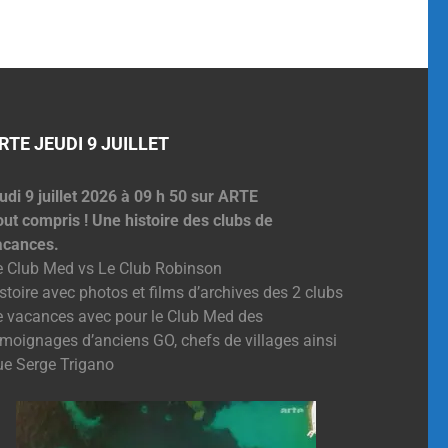
RTE JEUDI 9 JUILLET
udi 9 juillet 2026 à 09 h 50 sur ARTE
out compris ! Une histoire des clubs de
acances.
e Club Med vs Le Club Robinson
stoire avec photos et films d’archives des 2 clubs
e vacances avec pour le Club Med des
émoignages d’anciens GO, chefs de villages ainsi
ue Serge Trigano