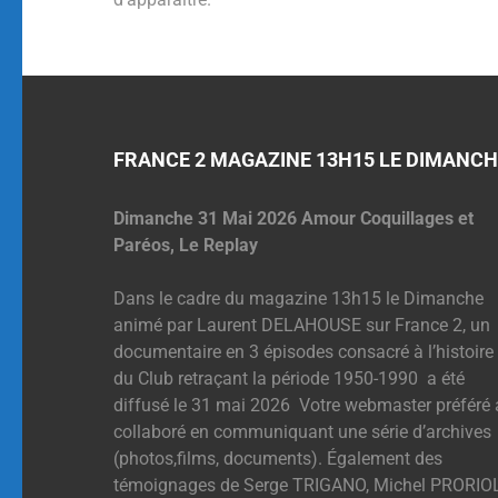
Alternative:
FRANCE 2 MAGAZINE 13H15 LE DIMANCH
Dimanche 31 Mai 2026 Amour Coquillages et
Paréos, Le Replay
Dans le cadre du magazine 13h15 le Dimanche
animé par Laurent DELAHOUSE sur France 2, un
documentaire en 3 épisodes consacré à l’histoire
du Club retraçant la période 1950-1990 a été
diffusé le 31 mai 2026 Votre webmaster préféré 
collaboré en communiquant une série d’archives
(photos,films, documents). Également des
témoignages de Serge TRIGANO, Michel PRORIOL