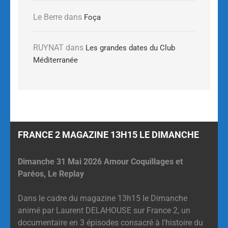
Le Berre
dans
Foça
RUYNAT
dans
Les grandes dates du Club
Méditerranée
FRANCE 2 MAGAZINE 13H15 LE DIMANCHE
Dimanche 31 Mai 2026 Amour Coquillages et
Paréos, Le Replay
Dans le cadre du magazine 13h15 le Dimanche
animé par Laurent DELAHOUSE sur France 2, un
documentaire en 3 épisodes consacré à l’histoire du