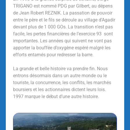
TRIGANO est nommé PDG par Gilbert, au dépens
de Jean Robert REZNIK. La passation de pouvoir
entre le père et le fils se déroule au village d’Agadir
devant plus de 1 000 GOs. La transition n’est pas
facile, les pertes financières de l’exercice 93 sont
importantes. Les années qui suivent ne vont pas
apporter la bouffée d’oxygène espéré malgré les
efforts entamés pour redresser la barre.
La grande et belle histoire va prendre fin. Nous
entrons désormais dans un autre monde ou le
touriste, la concurrence, les conflits, les marchés
boursiers et les actionnaires dictent leurs lois.
1997 marque le début d’une autre histoire.