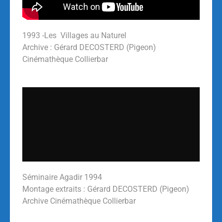
1993 -Les Villages au Naturel
Archive : Gérard DECOSTERD (Pigeon)
Cinémathèque Collierbar
Séminaire Agadir 1994
Montage extraits : Gérard DECOSTERD (Pigeon)
Archive Cinémathèque Collierbar