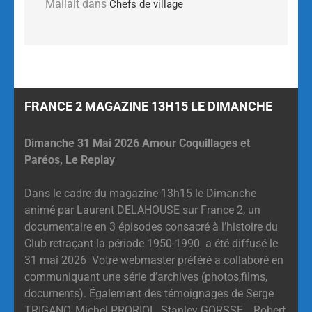
Mailait
dans
Chefs de village
FRANCE 2 MAGAZINE 13H15 LE DIMANCHE
Dimanche 31 Mai 2026 Amour Coquillages et
Paréos, Le Replay
Dans le cadre du magazine 13h15 le Dimanche
animé par Laurent DELAHOUSE sur France 2, un
documentaire en 3 épisodes consacré à l’histoire du
Club retraçant la période 1950-1990 a été diffusé le
31 mai 2026 Votre webmaster préféré a collaboré en
communiquant une série d’archives (photos,films,
documents). Également des témoignages de Serge
TRIGANO, Michel PRORIOL, Stanley GORSSE, Robert