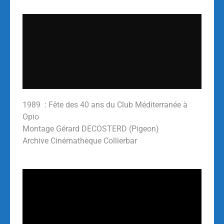
1989 : Fête des 40 ans du Club Méditerranée à
Opio
Montage Gérard DECOSTERD (Pigeon)
Archive Cinémathèque Collierbar