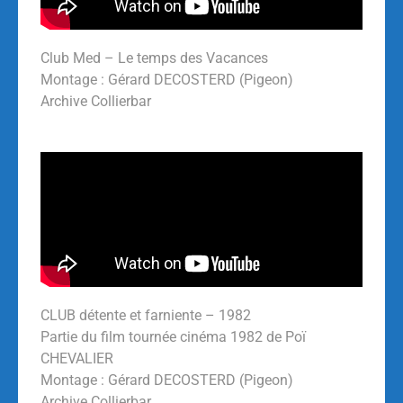
Club Med – Le temps des Vacances
Montage : Gérard DECOSTERD (Pigeon)
Archive Collierbar
CLUB détente et farniente – 1982
Partie du film tournée cinéma 1982 de Poï
CHEVALIER
Montage : Gérard DECOSTERD (Pigeon)
Archive Collierbar