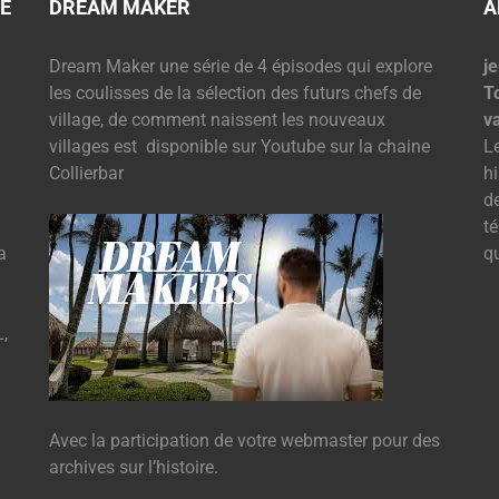
E
DREAM MAKER
A
Dream Maker une série de 4 épisodes qui explore
je
les coulisses de la sélection des futurs chefs de
T
village, de comment naissent les nouveaux
v
villages est disponible sur Youtube sur la chaine
L
Collierbar
hi
d
t
a
q
,
Avec la participation de votre webmaster pour des
archives sur l’histoire.