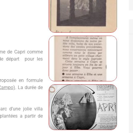
 home de Capri comme
t de départ pour les
proposée en formule
i Campo)
. La durée de
rc d’une jolie villa
lantées a partir de