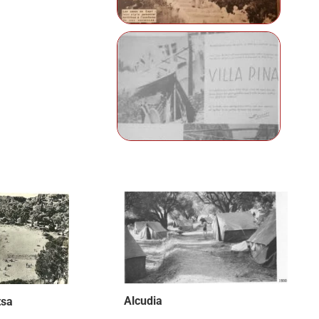
Alcudia
tsa