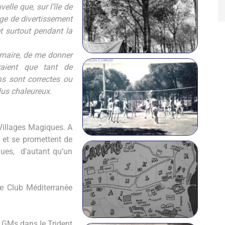
elle que, sur l’île de
age de divertissement
et surtout pendant la
 maire, de me donner
raient que tant de
ens sont correctes ou
lus chaleureux.
 Villages Magiques. A
nt et se promettent de
iques, d’autant qu’un
.
le Club Méditerranée
x GMs dans le Trident