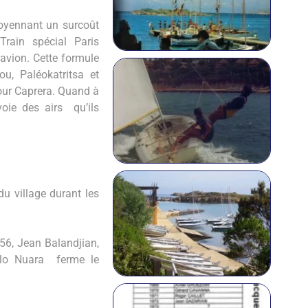
oyennant un surcoût
Train spécial Paris
avion. Cette formule
u, Paléokatritsa et
our Caprera. Quand à
voie des airs qu’ils
u village durant les
956, Jean Balandjian,
elo Nuara ferme le