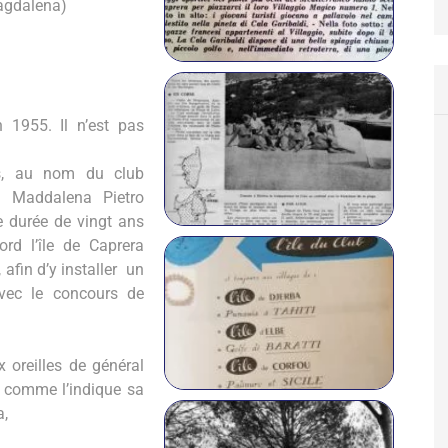
Magdalena)
n 1955. Il n’est pas
ais, au nom du club
la
Maddalena Pietro
 durée de vingt ans
rd l’île de Caprera
 afin d’y installer un
avec le concours de
 oreilles de général
i) comme l’indique sa
a,