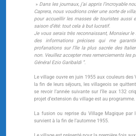
»
Dans les journaux, j’ai appris l’incroyable nouv
Caprera, nous voudrions créer une sorte de vill
pour accueillir les masses de touristes aussi 
saison d’été: tout cela à but lucratif.
Je vous serais très reconnaissant, Monsieur le
des informations précises qui me garanti
profanations sur l’île la plus sacrée des Itali
non. Veuillez accepter mes remerciements les p
Général Ezio Garibaldi ”.
Le village ouvre en juin 1955 aux couleurs des
la fin de leurs séjours, les villageois se quitte
se revoir l’année suivante sur l’île aux 132 cr
projet d’extension du village est au programme
La fusion ou reprise du Village Magique par 
survient à la fin de l’automne 1955.
Le village est présenté pour la première fois au