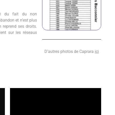
mé du fait du non
’abandon et n’est plus
n reprend ses droits.
ent sur les réseaux
D’autres photos de Caprara
ici