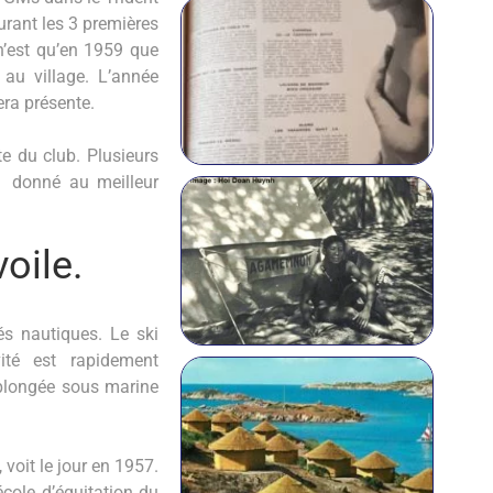
Durant les 3 premières
n’est qu’en 1959 que
au village. L’année
era présente.
e du club. Plusieurs
t donné au meilleur
oile.
s nautiques. Le ski
ité est rapidement
 plongée sous marine
, voit le jour en 1957.
 école d’équitation du