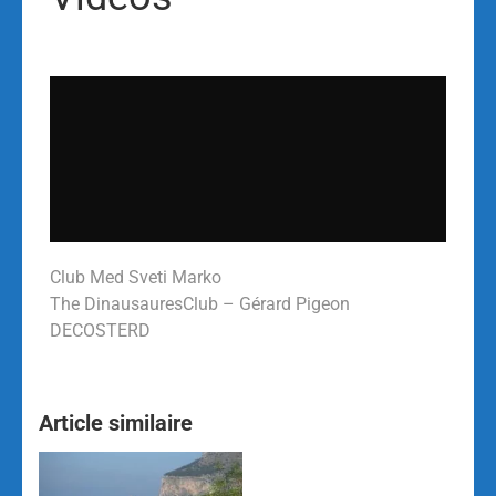
Club Med Sveti Marko
The DinausauresClub – Gérard Pigeon
DECOSTERD
Article similaire