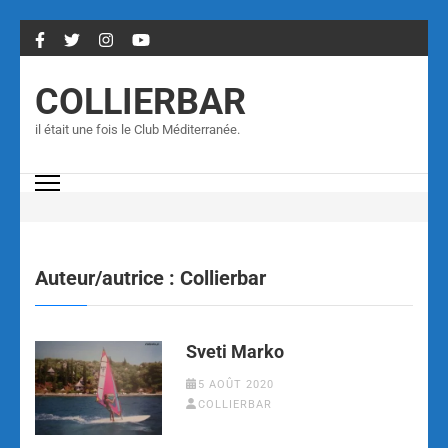
Aller
au
contenu
COLLIERBAR
(Pressez
Entrée)
il était une fois le Club Méditerranée.
Auteur/autrice :
Collierbar
Sveti Marko
5 AOÛT 2020
COLLIERBAR