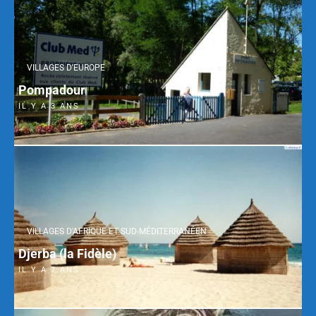
VILLAGES D'EUROPE
Pompadour
IL Y A 3 ANS
VILLAGES D'AFRIQUE ET SUD MÉDITERRANÉEN
Djerba (la Fidèle)
IL Y A 7 ANS