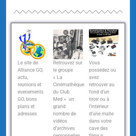
Le site de
Retrouvez sur
Vous
Alliance GO,
le groupe
possédez ou
actu,
« La
avez
reunions et
Cinémathèque
retrouver au
evenements
du Club
fond d’un
GO, bons
Med » un
tiroir ou à
plans et
grand
l’intérieur
adresses
nombre de
d’une malle
vidéos
dans votre
d’archives
cave des
personnelles
films,n