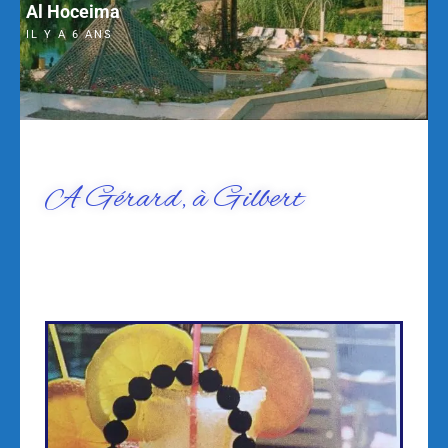
Al Hoceima
IL Y A 6 ANS
A Gérard, à Gilbert