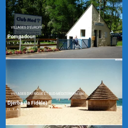
VILLAGES D'EUROPE
Pompadour
IL Y A 3 ANS
VILLAGES D'AFRIQUE ET SUD MÉDITERRANÉEN
Djerba (la Fidèle)
IL Y A 7 ANS