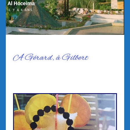
Al Hoceima
IL Y A 6 ANS
A Gérard, à Gilbert