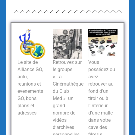
Le site de
Retrouvez sur
Vous
Alliance GO,
le groupe
possédez ou
actu,
« La
avez
reunions et
Cinémathèque
retrouver au
evenements
du Club
fond d’un
GO, bons
Med » un
tiroir ou à
plans et
grand
l’intérieur
adresses
nombre de
d’une malle
vidéos
dans votre
d’archives
cave des
personnelles
films,n