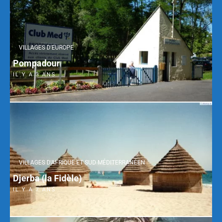
VILLAGES D'EUROPE
Pompadour
IL Y A 3 ANS
VILLAGES D'AFRIQUE ET SUD MÉDITERRANÉEN
Djerba (la Fidèle)
IL Y A 7 ANS