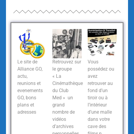
Le site de
Retrouvez sur
Vous
Alliance GO,
le groupe
possédez ou
actu,
« La
avez
reunions et
Cinémathèque
retrouver au
evenements
du Club
fond d’un
GO, bons
Med » un
tiroir ou à
plans et
grand
l’intérieur
adresses
nombre de
d’une malle
vidéos
dans votre
d’archives
cave des
personnelles
films,n