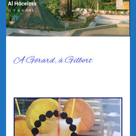
Al Hoceima
IL Y A 6 ANS
A Gérard, à Gilbert