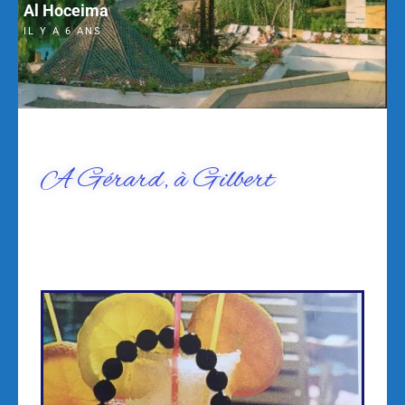
Al Hoceima
IL Y A 6 ANS
A Gérard, à Gilbert