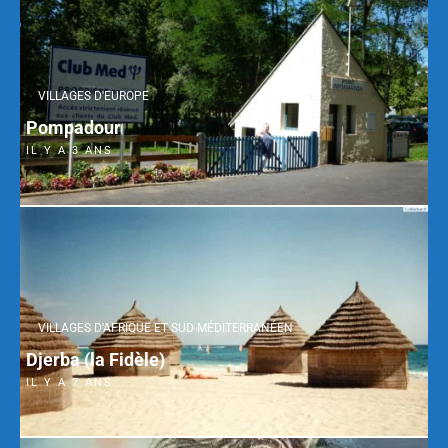
VILLAGES D'EUROPE
Pompadour
IL Y A 3 ANS
VILLAGES D'AFRIQUE ET SUD MÉDITERRANÉEN
Djerba (la Fidèle)
IL Y A 7 ANS