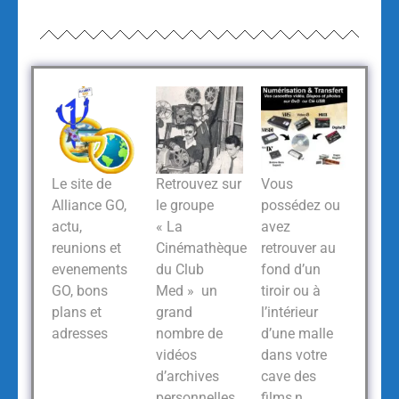
Le site de
Retrouvez sur
Vous
Alliance GO,
le groupe
possédez ou
actu,
« La
avez
reunions et
Cinémathèque
retrouver au
evenements
du Club
fond d’un
GO, bons
Med » un
tiroir ou à
plans et
grand
l’intérieur
adresses
nombre de
d’une malle
vidéos
dans votre
d’archives
cave des
personnelles
films,n