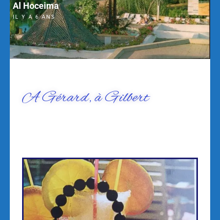
Al Hoceima
IL Y A 6 ANS
A Gérard, à Gilbert