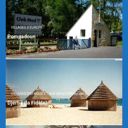
VILLAGES D'EUROPE
Pompadour
IL Y A 3 ANS
VILLAGES D'AFRIQUE ET SUD MÉDITERRANÉEN
Djerba (la Fidèle)
IL Y A 7 ANS