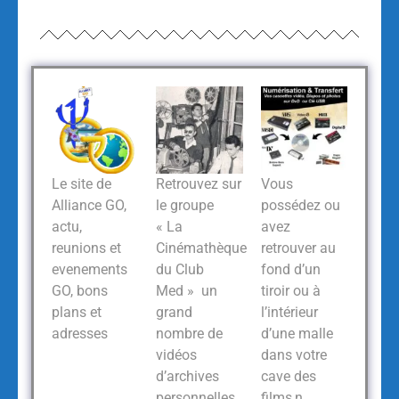
Le site de
Retrouvez sur
Vous
Alliance GO,
le groupe
possédez ou
actu,
« La
avez
reunions et
Cinémathèque
retrouver au
evenements
du Club
fond d’un
GO, bons
Med » un
tiroir ou à
plans et
grand
l’intérieur
adresses
nombre de
d’une malle
vidéos
dans votre
d’archives
cave des
personnelles
films,n